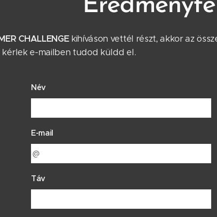
Eredményfel
MER
CHALLENGE
kihíváson vettél részt, akkor az össz
 kérlek e-mailben tudod küldd el.
Név
E-mail
Táv