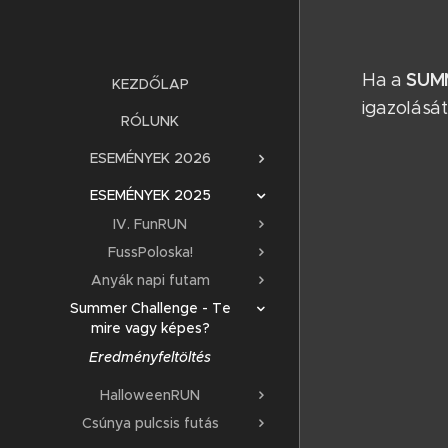
SUM
Ha a
KEZDŐLAP
igazolását
RÓLUNK
ESEMÉNYEK 2026
ESEMÉNYEK 2025
IV. FunRUN
FussPoloska!
Anyák napi futam
Summer Challenge - Te
mire vagy képes?
Eredményfeltöltés
HalloweenRUN
Csúnya pulcsis futás