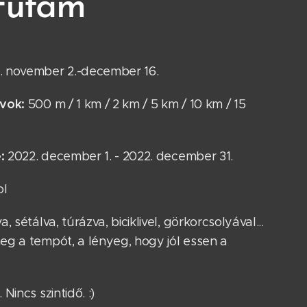
 futam
. november 2.-december 16.
ávok:
500 m / 1 km / 2 km / 5 km / 10 km / 15
:
2022. december 1. - 2022. december 31.
ol
, sétálva, túrázva, biciklivel, görkorcsolyával...
eg a tempót, a lényeg, hogy jól essen a
Nincs szintidő. :)