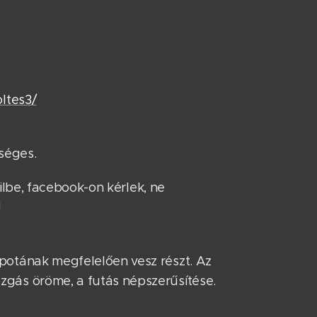
ltes3/
séges.
ailbe, facebook-on kérlek, ne
!
potának megfelelően vesz részt. Az
zgás öröme, a futás népszerűsítése.