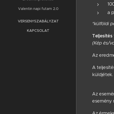
10
Valentin napi futam 2.0
a p
VERSENYSZABÁLYZAT
*külföldi 
KAPCSOLAT
Teljesítés 
(Kép és/v
Az eredmé
A teljesít
küldjétek.
Az esemén
esemény n
Az érmeke