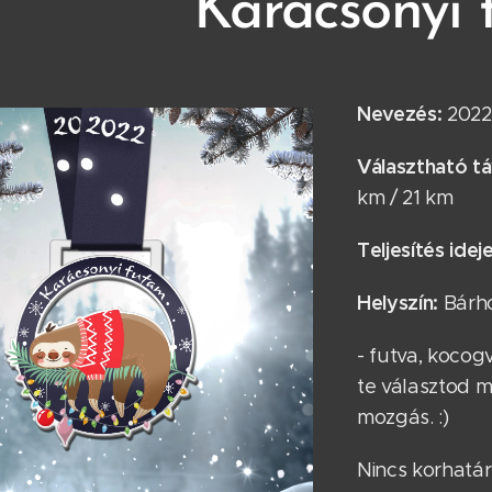
Karácsonyi
Nevezés:
2022
Választható t
km / 21 km
Teljesítés ideje
Helyszín:
Bárh
- futva, kocogva
te választod m
mozgás. :)
Nincs korhatár. 