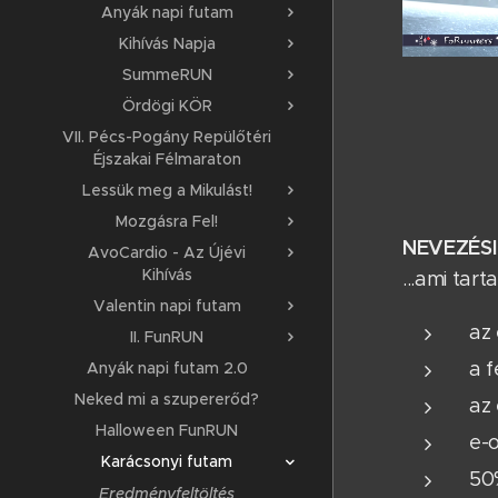
Anyák napi futam
Kihívás Napja
SummeRUN
Ördögi KÖR
VII. Pécs-Pogány Repülőtéri
Éjszakai Félmaraton
Lessük meg a Mikulást!
Mozgásra Fel!
NEVEZÉSI 
AvoCardio - Az Újévi
Kihívás
...ami tar
Valentin napi futam
az
II. FunRUN
a f
Anyák napi futam 2.0
Neked mi a szupererőd?
az
Halloween FunRUN
e-o
Karácsonyi futam
50
Eredményfeltöltés