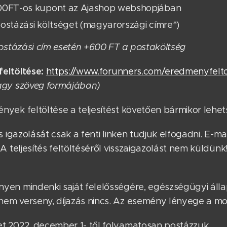
00FT-os kupont az Ajashop webshopjában
ostázási költséget (magyarországi címre*)
postázási cím esetén +600 FT a postaköltség
feltöltése:
https://www.forunners.com/eredmenyfelto
agy szöveg formájában)
nyek feltöltése a teljesítést követően bármikor lehet
és igazolását csak a fenti linken tudjuk elfogadni. E-m
 A teljesítés feltöltéséről visszaigazolást nem küldünk
yen mindenki saját felelősségére, egészségügyi álla
em verseny, díjazás nincs. Az esemény lényege a mo
t 2022. december 1- től folyamatosan postázzuk.