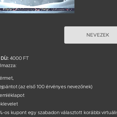
NEVEZEK
DÍJ:
4000 FT
talmazza:
 érmet,
ejpántot (az első 100 érvényes nevezőnek)
 emléklapot
klevelet
%-os kupont egy szabadon választott korábbi virtuá