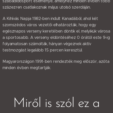
szabadidősport eseménye, amelyhez minden évben több
százezren csatlakoznak május utolsó szerdáján.
A Kihívás Napja 1982-ben indult Kanadából, ahol két
szomszédos város vezetői elhatározták, hogy egy
egésznapos verseny keretében döntik el, melyikük városa
a sportosabb. A verseny eldöntéséhez 0 órától este 9-ig
folyamatosan számolták, hányan végeznek aktív
testmozgást legalább 15 percen keresztül.
Magyarországon 1991-ben rendezték meg először, azóta
minden évben megtartják.
Miről is szól ez a