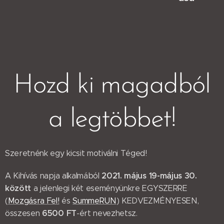
Hozd ki magadból
a legtöbbet!
Szeretnénk egy kicsit motiválni Téged!
2021. május 19-május 30.
A Kihívás napja alkalmából
között
a jelenlegi két eseményünkre EGYSZERRE
(
Mozgásra Fel!
és
SummeRUN
) KEDVEZMÉNYESEN,
6500 FT
összesen
-ért nevezhetsz.