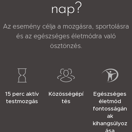
nap?
Az esemény célja a mozgásra, sportolásra
és az egészséges életmódra való
ösztönzés.
15 perc aktív
Közösségépí
Egészséges
testmozgás
tés
életmód
fontosságán
ak
kihangsúlyoz
ása