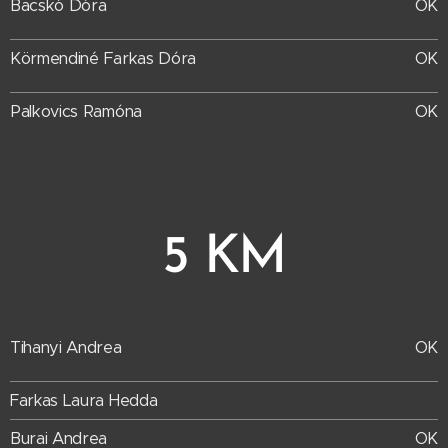
Bacskó Dóra
OK
Körmendiné Farkas Dóra
OK
Palkovics Ramóna
OK
5 KM
Tihanyi Andrea
OK
Farkas Laura Hedda
Burai Andrea
OK