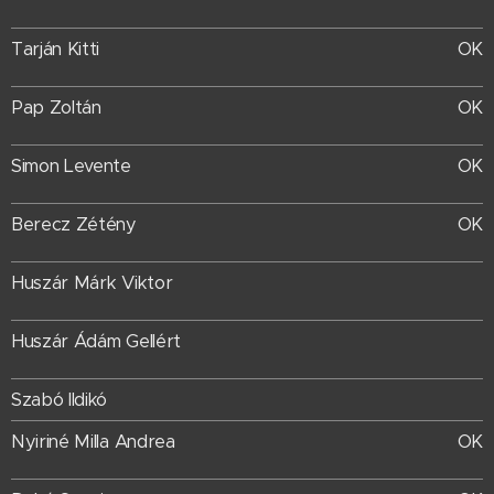
Tarján Kitti
OK
Pap Zoltán
OK
Simon Levente
OK
Berecz Zétény
OK
Huszár Márk Viktor
Huszár Ádám Gellért
Szabó Ildikó
Nyiriné Milla Andrea
OK