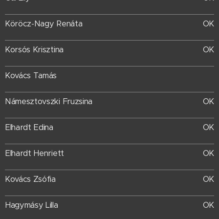
Köröcz-Nagy Renáta
OK
Korsós Krisztina
OK
Kovács Tamás
Námesztovszki Fruzsina
OK
Elhardt Edina
OK
Elhardt Henriett
OK
Kovács Zsófia
OK
Hagymásy Lilla
OK