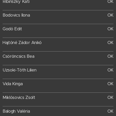
Ribinszky Kati
OK
Bodovics Ilona
OK
Godó Edit
OK
OK
Hajtóné Zádor Anikó
Csöröncsics Bea
OK
Uzsoki-Tóth Lilien
OK
Vida Kinga
OK
Miklósovics Zsolt
OK
Balogh Valéria
OK