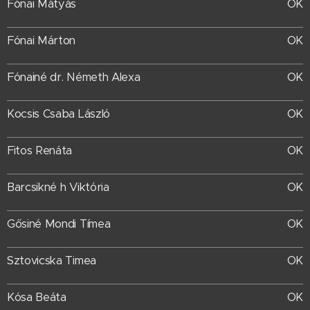
Fónai Mátyás
OK
Fónai Márton
OK
Fónainé dr. Németh Alexa
OK
Kocsis Csaba László
OK
Fitos Renáta
OK
Barcsikné h Viktória
OK
Gősiné Mondi Tímea
OK
Sztovicska Timea
OK
Kósa Beáta
OK