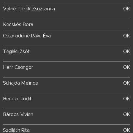
OK
Váliné Török Zsuzsanna
Kecskés Bora
OK
Csizmadiáné Paku Éva
OK
Téglási Zsófi
Herr Csongor
OK
Suhajda Melinda
OK
Bencze Judit
OK
Bárdos Vivien
OK
OK
Szolláth Rita