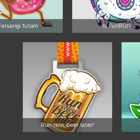
Farsangi futam
III.FunRUN
Run now, beer later!