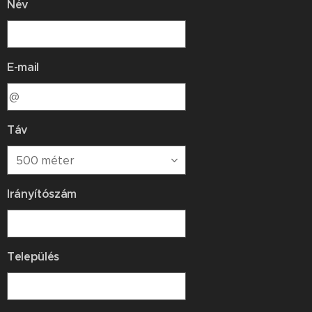
Név
E-mail
Táv
Irányítószám
Település